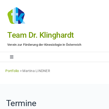
Zum
Inhalt
springen
Team Dr. Klinghardt
Verein zur Förderung der Kinesiologie in Österreich
Toggle
Navigation
Methode
Portfolio
>
Martina LINDNER
Anwender
Termine
Ausbildung