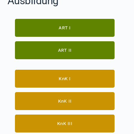
Ausbildung
ART I
ART II
KnK I
KnK II
KnK III