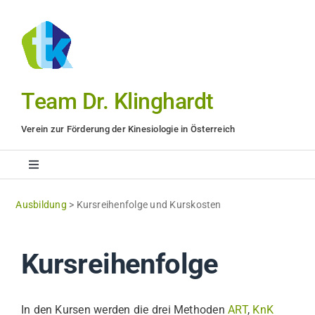
Zum
Inhalt
springen
Team Dr. Klinghardt
Verein zur Förderung der Kinesiologie in Österreich
Toggle
Navigation
Methode
Ausbildung
>
Kursreihenfolge und Kurskosten
Anwender
Kursreihenfolge
Ausbildung
In den Kursen werden die drei Methoden
ART
,
KnK