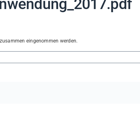
-Anwendung_2017.pdf
piell zusammen eingenommen werden.
ttel-
017.pdf