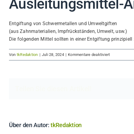
Ausleitungsmittel
Entgiftung von Schwermetallen und Umweltgiften
(aus Zahnmaterialien, Impfrückständen, Umwelt, usw.)
Die folgenden Mittel sollten in einer Entgiftung prinzi
für
Von
tkRedaktion
|
Juli 28, 2024
|
Kommentare deaktiviert
Ausleitungsmi
Anwendung_2
Teilen Sie diesen Artikel!
Über den Autor:
tkRedaktion